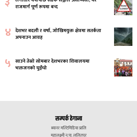
३
लगातार वर्षापछि सडक सञ्जाल अस्तव्यस्त, धेरै
राजमार्ग पूर्ण रूपमा बन्द
४
देशभर बदली र वर्षा, जोखिमयुक्त क्षेत्रमा सतर्कता
अपनाउन आग्रह
५
साउने तेस्रो सोमबार देशभरका शिवालयमा
भक्तजनको घुइँचो
सम्पर्क ठेगाना
ब्यानर मल्टिमिडिया प्रालि
महालक्ष्मी न.पा. ललितपुर