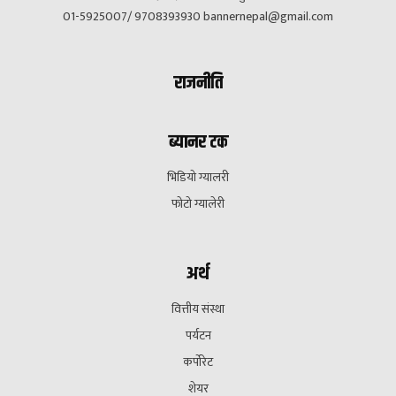
01-5925007/ 9708393930
bannernepal@gmail.com
राजनीति
ब्यानर टक
भिडियो ग्यालरी
फोटो ग्यालेरी
अर्थ
वित्तीय संस्था
पर्यटन
कर्पोरेट
शेयर