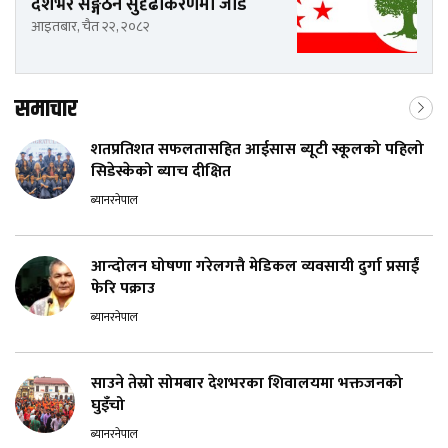
देशभर सङ्गठन सुदृढीकरणमा जोड
आइतबार, चैत २२, २०८२
समाचार
शतप्रतिशत सफलतासहित आईसास ब्यूटी स्कूलको पहिलो
सिडेस्केको ब्याच दीक्षित
ब्यानरनेपाल
आन्दोलन घोषणा गरेलगत्तै मेडिकल व्यवसायी दुर्गा प्रसाईं
फेरि पक्राउ
ब्यानरनेपाल
साउने तेस्रो सोमबार देशभरका शिवालयमा भक्तजनको
घुइँचो
ब्यानरनेपाल