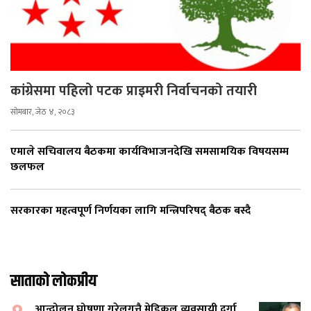
कांग्रेसमा पहिलो पटक प्राइमरी निर्वाचनको तयारी
सोमबार, जेठ ४, २०८३
एमाले सचिवालय बैठकमा कार्यविभाजनदेखि समसामयिक विषयसम्म
छलफल
सरकारका महत्वपूर्ण निर्णयका लागि मन्त्रिपरिषद् बैठक बस्दै
साताको लोकप्रीय
आन्दोलन घोषणा गरेलगत्तै मेडिकल व्यवसायी दुर्गा