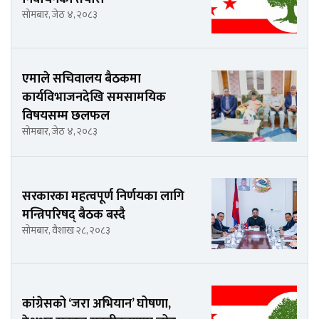
सोमबार, जेठ ४, २०८३
एमाले सचिवालय बैठकमा
कार्यविभाजनदेखि समसामयिक
विषयसम्म छलफल
सोमबार, जेठ ४, २०८३
सरकारका महत्वपूर्ण निर्णयका लागि
मन्त्रिपरिषद् बैठक बस्दै
सोमबार, वैशाख २८, २०८३
कांग्रेसको ‘जरा अभियान’ घोषणा,