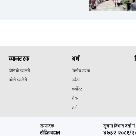
ब्यानर टक
अर्थ
भिडियो ग्यालरी
वित्तीय संस्था
फोटो ग्यालेरी
पर्यटन
कर्पोरेट
शेयर
उर्जा
सम्पादक
सूचना विभाग दर्ता नं.
४७३२-२०८१/२
रोहित दाहाल